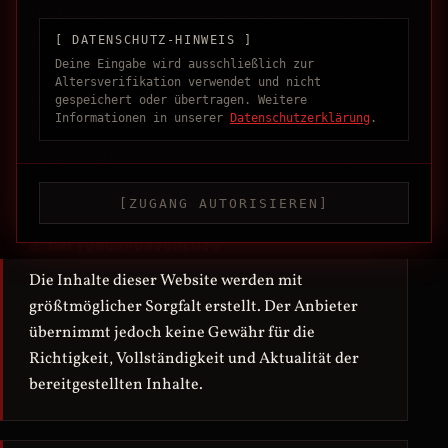
Die Inhalte dieser Website sind urheberrechtlich
geschützt. Die Nutzung ist ausschließlich für
[ DATENSCHUTZ-HINWEIS ]
private, nicht kommerzielle Zwecke gestattet.
Deine Eingabe wird ausschließlich zur
Altersverifikation verwendet und nicht
Der Zugang zu bestimmten Inhalten ist auf
gespeichert oder übertragen. Weitere
Informationen in unserer
Datenschutzerklärung
.
Personen ab 18 Jahren beschränkt. Die
Umgehung der Altersverifikation ist untersagt.
[ZUGANG AUTORISIEREN]
3. HAFTUNGSAUSSCHLUSS
Die Inhalte dieser Website werden mit
größtmöglicher Sorgfalt erstellt. Der Anbieter
übernimmt jedoch keine Gewähr für die
Richtigkeit, Vollständigkeit und Aktualität der
bereitgestellten Inhalte.