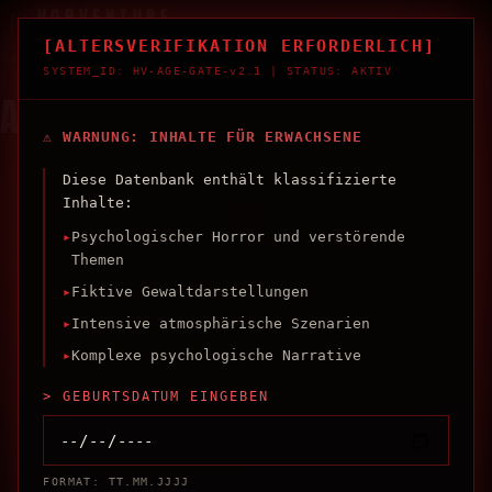
HORVENTURE
ARCHIV DER DUNKELHEIT
[ALTERSVERIFIKATION ERFORDERLICH]
ALLGEMEINE GESCHÄFTSBEDINGUNGEN ·
SYSTEM_ID: HV-AGE-GATE-v2.1
|
STATUS: AKTIV
VERSION 2.0
AGB
⚠ WARNUNG: INHALTE FÜR ERWACHSENE
Diese Datenbank enthält klassifizierte
Inhalte:
1. GELTUNGSBEREICH
▸
Psychologischer Horror und verstörende
Diese Allgemeinen Geschäftsbedingungen gelten
Themen
für die Nutzung der Website Horventure,
▸
Fiktive Gewaltdarstellungen
betrieben von SilvForLife Media & Design. Mit
▸
Intensive atmosphärische Szenarien
der Nutzung der Website erkennen Sie diese
▸
Komplexe psychologische Narrative
Bedingungen an.
> GEBURTSDATUM EINGEBEN
2. NUTZUNGSBEDINGUNGEN
FORMAT: TT.MM.JJJJ